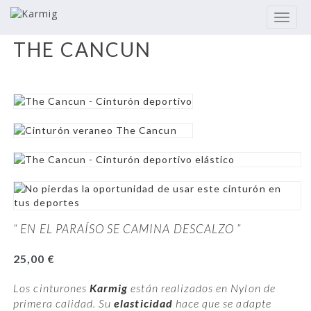
S
Toggle
k
i
THE CANCUN
p
t
o
m
a
i
n
c
o
n
t
e
n
“ EN EL PARAÍSO SE CAMINA DESCALZO ”
t
25,00
€
Los cinturones
Karmig
están realizados en Nylon de
primera calidad. Su
elasticidad
hace que se adapte