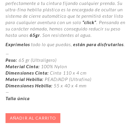
perfectamente a tu cintura fijando cualquier prenda. Su
ultra-fina hebilla plástica es la encargada de ocultar un
sistema de cierre automático que te permitirá estar listo
para cualquier aventura con un solo
“click”
. Pensando en
su carácter nómada, hemos conseguido reducir su peso
hasta unos
65gr
. Son resistentes al agua.
Exprímelos
todo lo que puedas,
están para disfrutarlos
.
—
Peso:
65 gr (Ultraligero)
Material Cinta:
100% Nylon
Dimensiones Cinta:
Cinta 110 x 4 cm
Material Hebilla:
PEAD/ADP (Ultrafina)
Dimensiones Hebilla:
55 x 40 x 4 mm
—
Talla única
AÑADIR AL CARRITO