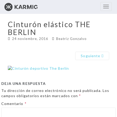
S
Toggle
k
i
p
Cinturón elástico THE
t
o
BERLIN
m
24 noviembre, 2016
Beatriz Gonzalvo
a
i
n
c
Soguiente
o
n
t
e
n
DEJA UNA RESPUESTA
t
Tu dirección de correo electrónico no será publicada.
Los
campos obligatorios están marcados con
*
Comentario
*